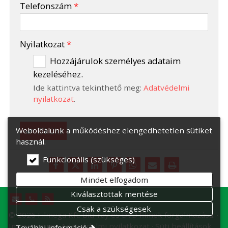
Telefonszám
*
-
Nyilatkozat
*
Hozzájárulok személyes adataim
kezeléséhez.
-
Ide kattintva tekinthető meg:
Adatvédelmi
-
nyilatkozat
.
Elküld
Weboldalunk a működéshez elengedhetetlen sütiket
használ.
Funkcionális (szükséges)
Mindet elfogadom
Kiválasztottak mentése
Csak a szükségesek
© 2026 Filmega Kft. Blu-ray és DVD filmek forgalmazása.
Impresszum
Adatvédelmi nyilatkozat
Süti beállítások
További információ