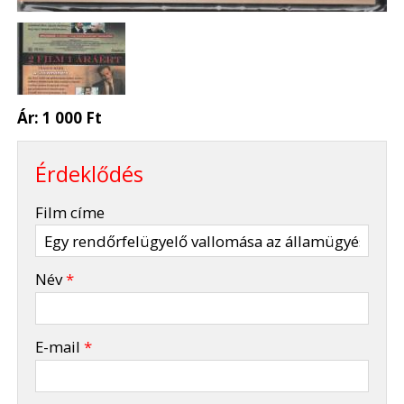
Ár:
1 000 Ft
Érdeklődés
-
Film címe
-
Név
*
-
E-mail
*
-