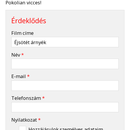
Pokolian vicces!
Érdeklődés
-
Film címe
-
Név
*
-
E-mail
*
-
Telefonszám
*
-
Nyilatkozat
*
Hozzájárulok személyes adataim