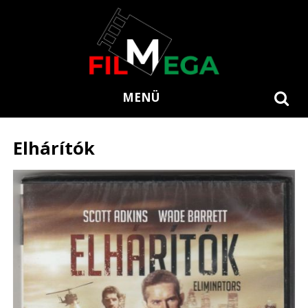
MENÜ
Elhárítók