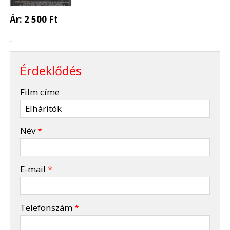
Ár:
2 500 Ft
.
Érdeklődés
-
Film címe
-
Név
*
-
E-mail
*
-
Telefonszám
*