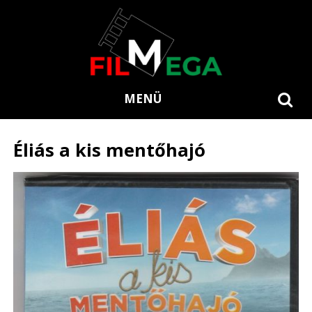
MENÜ
Éliás a kis mentőhajó