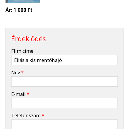
Ár:
1 000 Ft
.
Érdeklődés
-
Film címe
-
Név
*
-
E-mail
*
-
Telefonszám
*