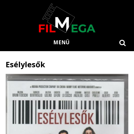
MENÜ
Esélylesők