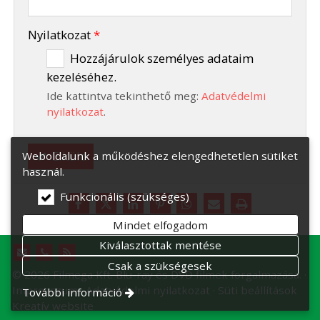
-
Nyilatkozat
*
Hozzájárulok személyes adataim
kezeléséhez.
-
Ide kattintva tekinthető meg:
Adatvédelmi
-
nyilatkozat
.
Elküld
Weboldalunk a működéshez elengedhetetlen sütiket
használ.
Funkcionális (szükséges)
Mindet elfogadom
Kiválasztottak mentése
Csak a szükségesek
© 2026 Filmega Kft. Blu-ray és DVD filmek forgalmazása.
Impresszum
Adatvédelmi nyilatkozat
Süti beállítások
További információ
Kreatív website