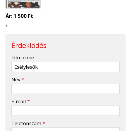
Ár:
1 500 Ft
°
Érdeklődés
-
Film címe
-
Név
*
-
E-mail
*
-
Telefonszám
*