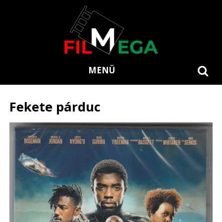
MENÜ
Fekete párduc