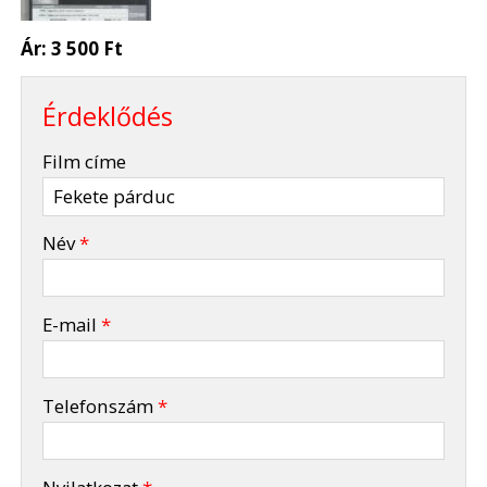
Ár:
3 500 Ft
Érdeklődés
-
Film címe
-
Név
*
-
E-mail
*
-
Telefonszám
*
-