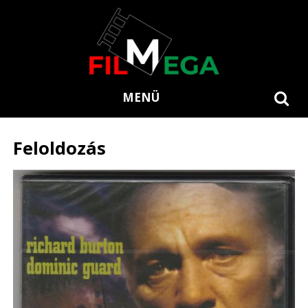
MENÜ
Feloldozás