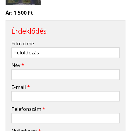
Ár:
1 500 Ft
Érdeklődés
-
Film címe
-
Név
*
-
E-mail
*
-
Telefonszám
*
-
Nyilatkozat
*