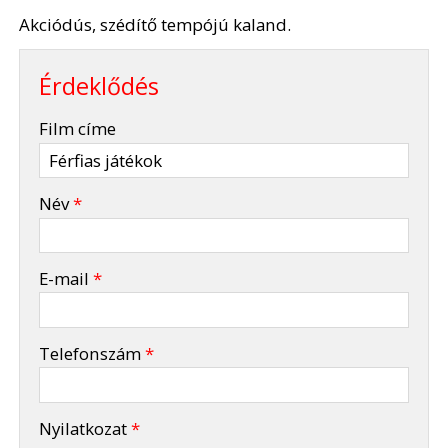
Akciódús, szédítő tempójú kaland.
Érdeklődés
-
Film címe
-
Név
*
-
E-mail
*
-
Telefonszám
*
-
Nyilatkozat
*