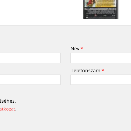
Név
*
Telefonszám
*
éséhez.
atkozat
.