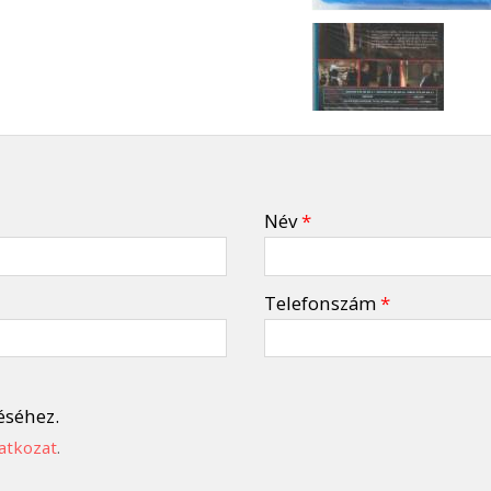
Név
*
Telefonszám
*
éséhez.
atkozat
.