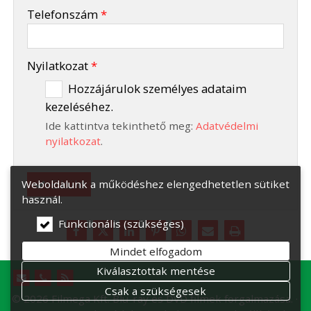
-
Telefonszám
*
-
Nyilatkozat
*
Hozzájárulok személyes adataim
kezeléséhez.
-
Ide kattintva tekinthető meg:
Adatvédelmi
-
nyilatkozat
.
Elküld
Weboldalunk a működéshez elengedhetetlen sütiket
használ.
Funkcionális (szükséges)
Mindet elfogadom
Kiválasztottak mentése
Csak a szükségesek
© 2026 Filmega Kft. Blu-ray és DVD filmek forgalmazása.