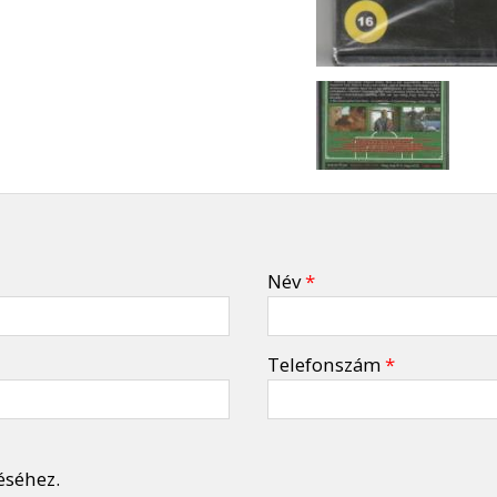
Név
*
Telefonszám
*
éséhez.