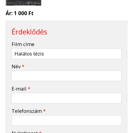
Ár:
1 000 Ft
Érdeklődés
-
Film címe
-
Név
*
-
E-mail
*
-
Telefonszám
*
-