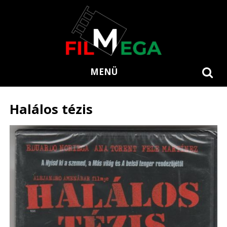
MENÜ
Halálos tézis