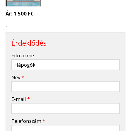
Ár:
1 500 Ft
.
Érdeklődés
-
Film címe
-
Név
*
-
E-mail
*
-
Telefonszám
*