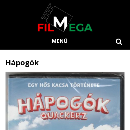
MENÜ
Hápogók