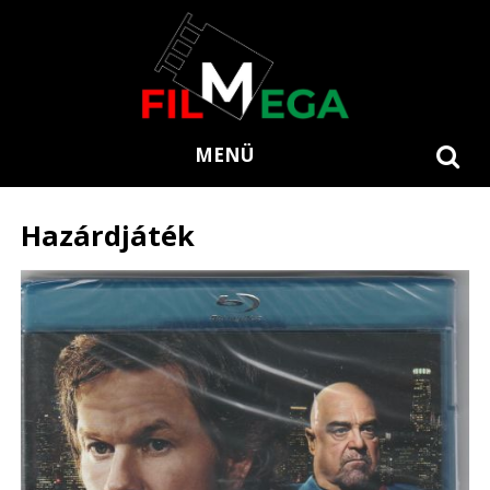
MENÜ
Hazárdjáték