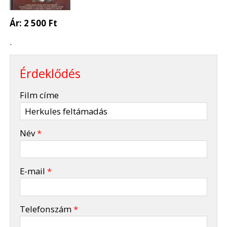
Ár:
2 500 Ft
.
Érdeklődés
-
Film címe
-
Név
*
-
E-mail
*
-
Telefonszám
*