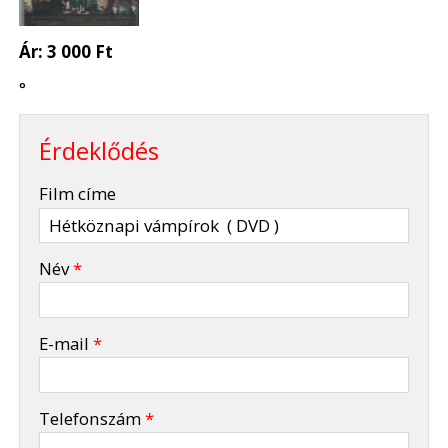
Ár:
3 000 Ft
°
Érdeklődés
-
Film címe
-
Név
*
-
E-mail
*
-
Telefonszám
*