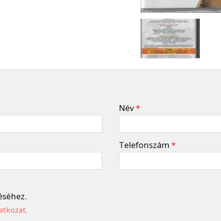
Név
*
Telefonszám
*
éséhez.
atkozat
.