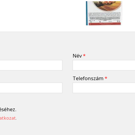
Név
*
Telefonszám
*
éséhez.
atkozat
.