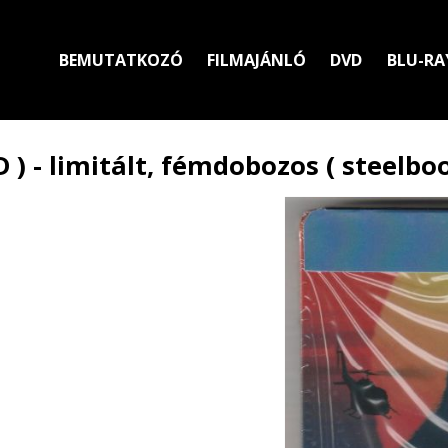
BEMUTATKOZÓ
FILMAJÁNLÓ
DVD
BLU-RA
 ) - limitált, fémdobozos ( steelboo