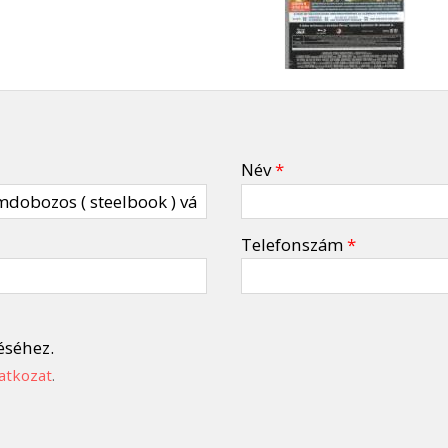
Név
*
Telefonszám
*
éséhez.
atkozat
.