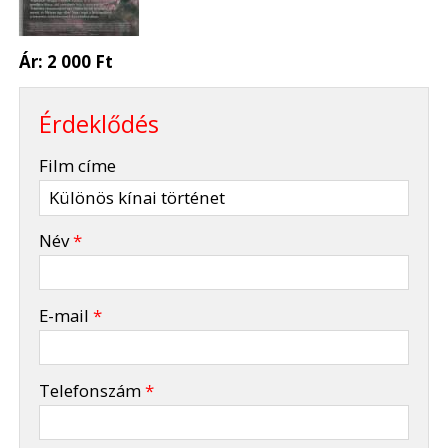
Ár:
2 000 Ft
Érdeklődés
-
Film címe
-
Név
*
-
E-mail
*
-
Telefonszám
*