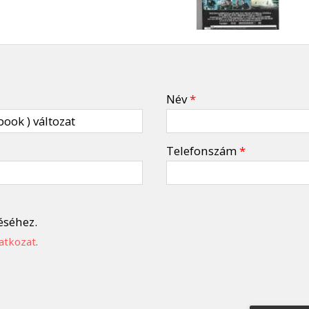
Név
*
Telefonszám
*
éséhez.
atkozat
.