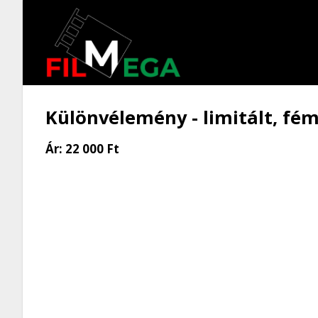
Különvélemény - limitált, fém
Ár:
22 000 Ft