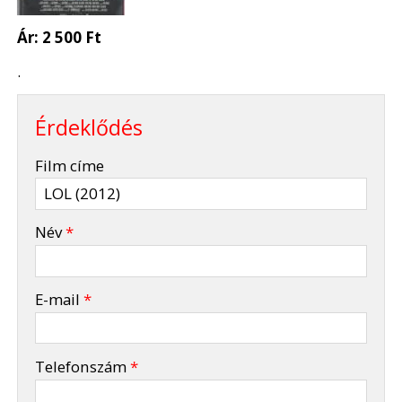
Ár:
2 500 Ft
.
Érdeklődés
-
Film címe
-
Név
*
-
E-mail
*
-
Telefonszám
*