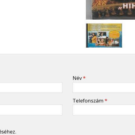
Név
*
Telefonszám
*
éséhez.