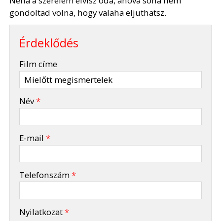
Néha a szerelem elvisz oda, ahová soha nem
gondoltad volna, hogy valaha eljuthatsz.
Érdeklődés
-
Film címe
-
Név
*
-
E-mail
*
-
Telefonszám
*
-
Nyilatkozat
*