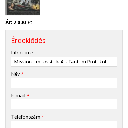
Ár:
2 000 Ft
Érdeklődés
-
Film címe
-
Név
*
-
E-mail
*
-
Telefonszám
*