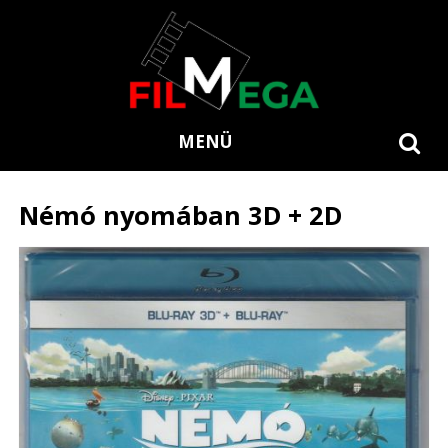
MENÜ
Némó nyomában 3D + 2D