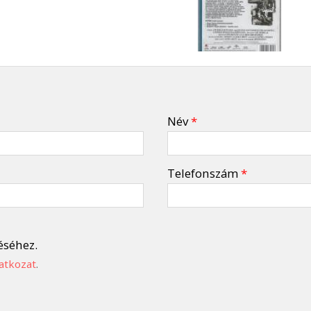
Név
*
Telefonszám
*
éséhez.
atkozat
.