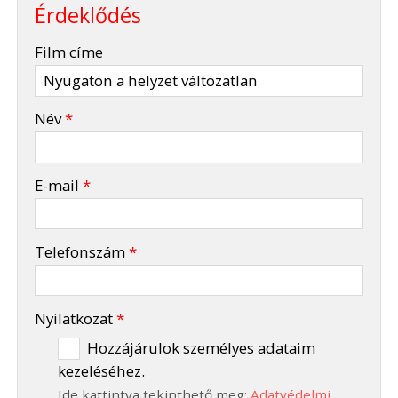
Érdeklődés
-
Film címe
-
Név
*
-
E-mail
*
-
Telefonszám
*
-
Nyilatkozat
*
Hozzájárulok személyes adataim
kezeléséhez.
-
Ide kattintva tekinthető meg:
Adatvédelmi