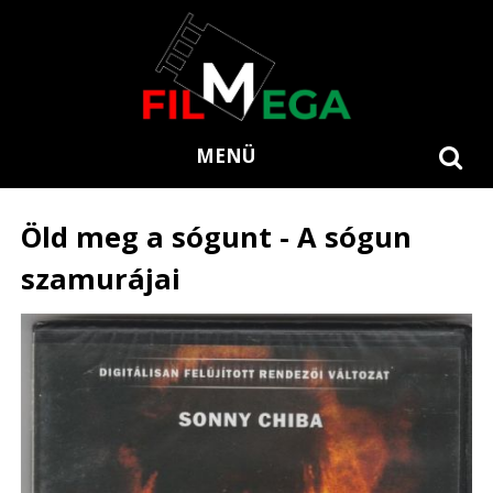
MENÜ
Öld meg a sógunt - A sógun
szamurájai