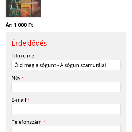
Ár:
1 000 Ft
Érdeklődés
-
Film címe
-
Név
*
-
E-mail
*
-
Telefonszám
*