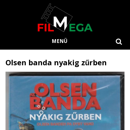
MENÜ
Olsen banda nyakig zűrben