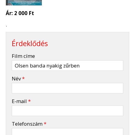
Ár:
2 000 Ft
.
Érdeklődés
-
Film címe
-
Név
*
-
E-mail
*
-
Telefonszám
*