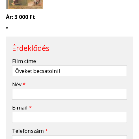
Ár:
3 000 Ft
°
Érdeklődés
-
Film címe
-
Név
*
-
E-mail
*
-
Telefonszám
*