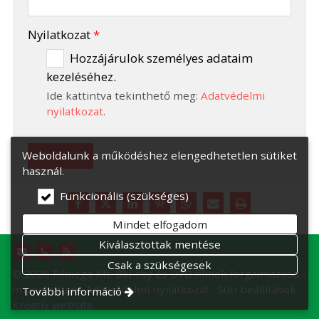
-
Nyilatkozat
*
Hozzájárulok személyes adataim
kezeléséhez.
-
Ide kattintva tekinthető meg:
Adatvédelmi
-
nyilatkozat
.
Elküld
Weboldalunk a működéshez elengedhetetlen sütiket
használ.
Funkcionális (szükséges)
Mindet elfogadom
Kiválasztottak mentése
Csak a szükségesek
© 2026 Filmega Kft. Blu-ray és DVD filmek forgalmazása.
Impresszum
Adatvédelmi nyilatkozat
Süti beállítások
További információ
Kreatív website