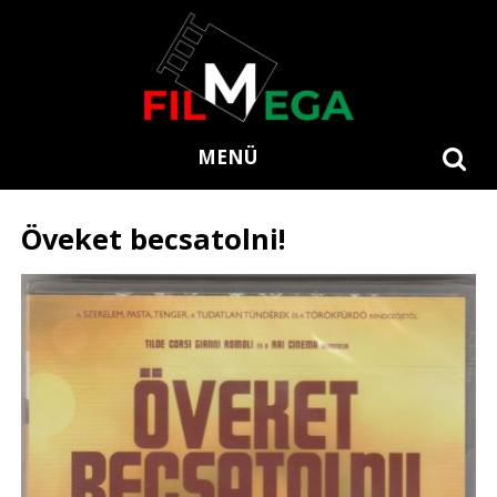
MENÜ
Öveket becsatolni!