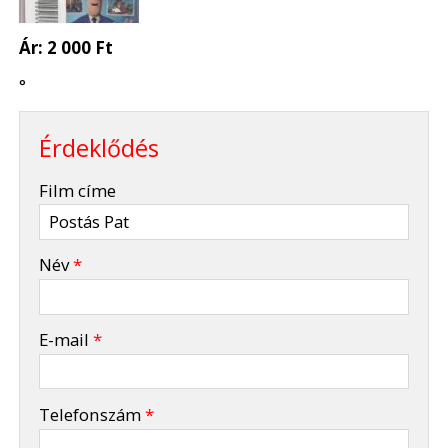
Ár:
2 000 Ft
°
Érdeklődés
-
Film címe
-
Név
*
-
E-mail
*
-
Telefonszám
*