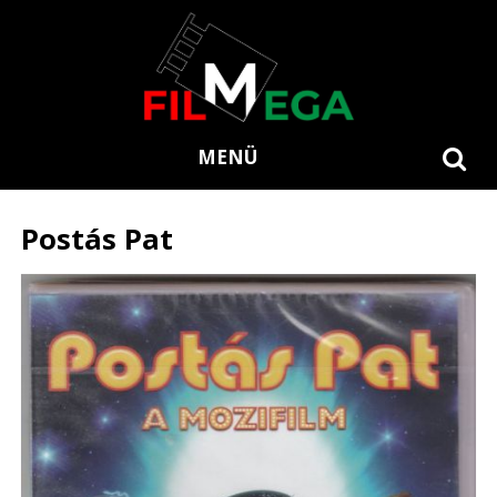
MENÜ
Postás Pat