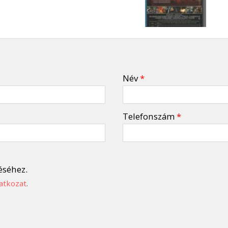
Név
*
Telefonszám
*
éséhez.
atkozat
.