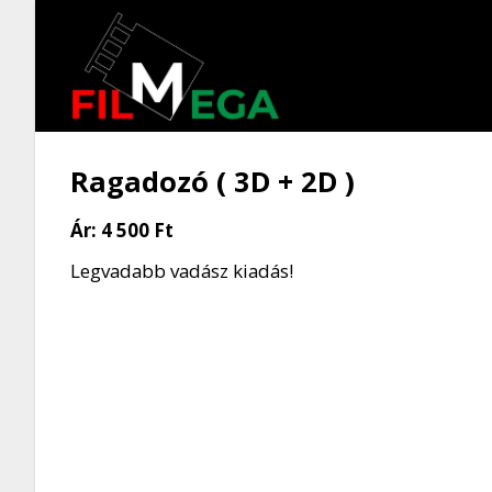
Ragadozó ( 3D + 2D )
Ár:
4 500 Ft
Legvadabb vadász kiadás!