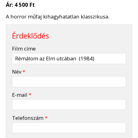
Ár:
4 500 Ft
A horror műfaj kihagyhatatlan klasszikusa.
Érdeklődés
-
Film címe
-
Név
*
-
E-mail
*
-
Telefonszám
*
-