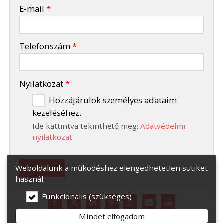
-
E-mail
*
-
Telefonszám
*
-
Nyilatkozat
*
Hozzájárulok személyes adataim
kezeléséhez.
-
Ide kattintva tekinthető meg:
Adatvédelmi
-
nyilatkozat
.
Elküld
Weboldalunk a működéshez elengedhetetlen sütiket
használ.
Funkcionális (szükséges)
Mindet elfogadom