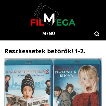
MENÜ
Reszkessetek betörők! 1-2.