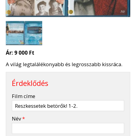
Ár:
9 000 Ft
A világ legtalálékonyabb és legrosszabb kissráca.
Érdeklődés
-
Film címe
-
Név
*