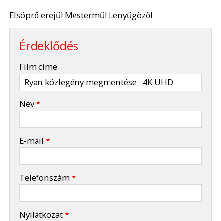
Elsöprő erejű! Mestermű! Lenyűgöző!
Érdeklődés
-
Film címe
-
Név
*
-
E-mail
*
-
Telefonszám
*
-
Nyilatkozat
*