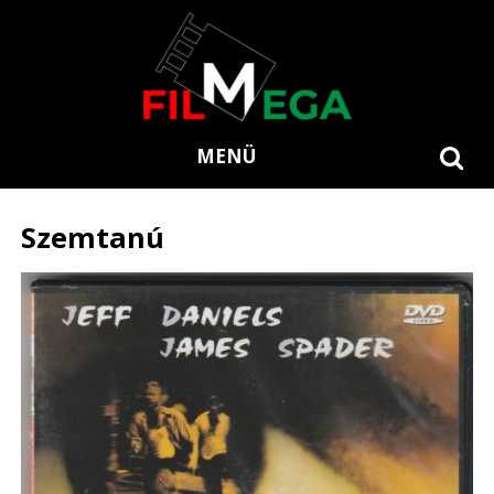
MENÜ
Szemtanú