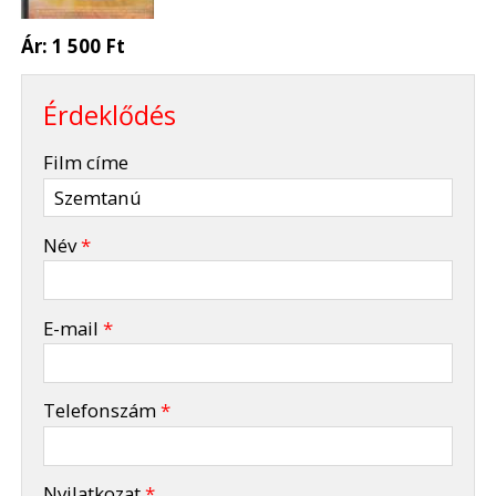
Ár:
1 500 Ft
Érdeklődés
-
Film címe
-
Név
*
-
E-mail
*
-
Telefonszám
*
-
Nyilatkozat
*