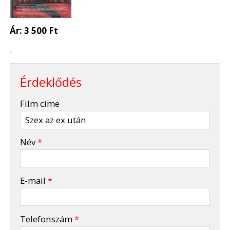
Ár:
3 500 Ft
.
Érdeklődés
-
Film címe
-
Név
*
-
E-mail
*
-
Telefonszám
*