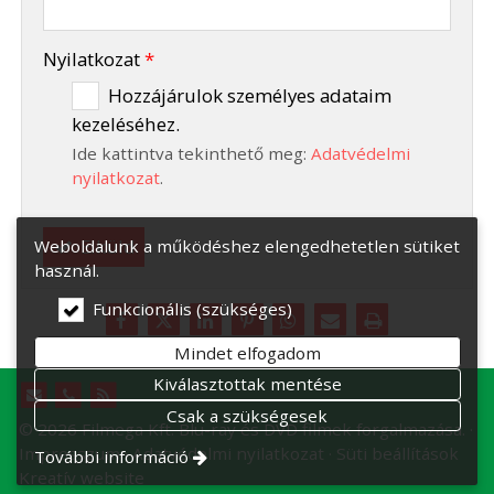
-
Nyilatkozat
*
Hozzájárulok személyes adataim
kezeléséhez.
-
Ide kattintva tekinthető meg:
Adatvédelmi
-
nyilatkozat
.
Elküld
Weboldalunk a működéshez elengedhetetlen sütiket
használ.
Funkcionális (szükséges)
Mindet elfogadom
Kiválasztottak mentése
Csak a szükségesek
© 2026 Filmega Kft. Blu-ray és DVD filmek forgalmazása.
Impresszum
Adatvédelmi nyilatkozat
Süti beállítások
További információ
Kreatív website