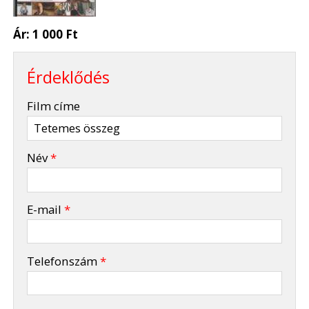
Ár:
1 000 Ft
Érdeklődés
-
Film címe
-
Név
*
-
E-mail
*
-
Telefonszám
*
-