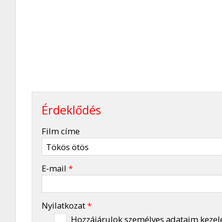
Érdeklődés
-
Film címe
-
E-mail
*
-
Nyilatkozat
*
Hozzájárulok személyes adataim kezel