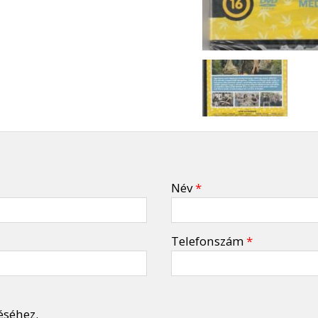
Név
*
Telefonszám
*
éséhez.