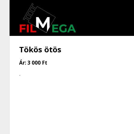
Tökös ötös
Ár:
3 000 Ft
.