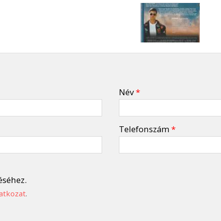
Név
*
Telefonszám
*
éséhez.
atkozat
.