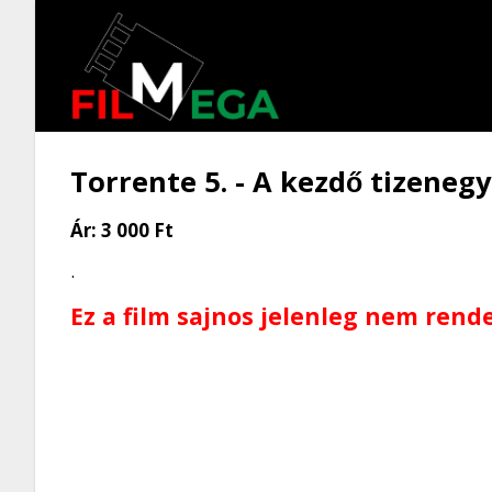
Torrente 5. - A kezdő tizenegy
Ár:
3 000 Ft
.
Ez a film sajnos jelenleg nem rend