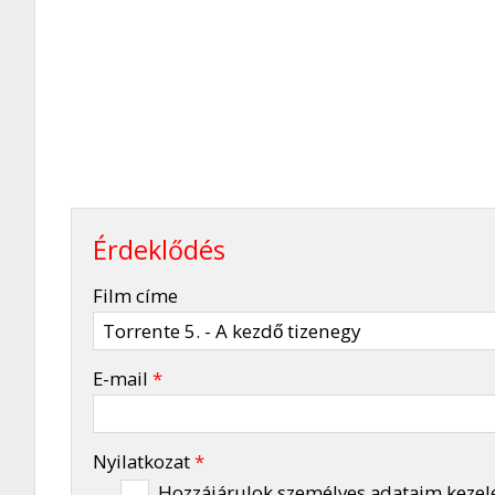
Érdeklődés
-
Film címe
-
E-mail
*
-
Nyilatkozat
*
Hozzájárulok személyes adataim kezel