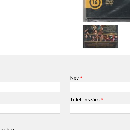
Név
*
Telefonszám
*
éséhez.