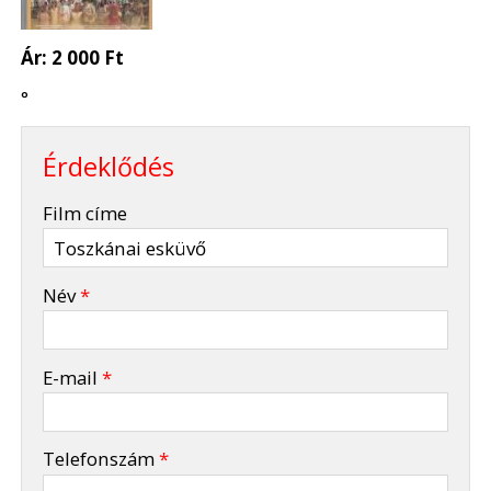
Ár:
2 000 Ft
°
Érdeklődés
-
Film címe
-
Név
*
-
E-mail
*
-
Telefonszám
*