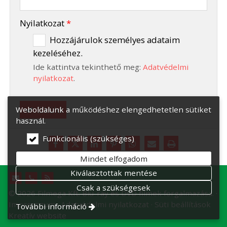
-
Nyilatkozat
*
Hozzájárulok személyes adataim
kezeléséhez.
-
Ide kattintva tekinthető meg:
Adatvédelmi
-
nyilatkozat
.
Elküld
Weboldalunk a működéshez elengedhetetlen sütiket
használ.
Funkcionális (szükséges)
Mindet elfogadom
Kiválasztottak mentése
Csak a szükségesek
© 2026 Filmega Kft. Blu-ray és DVD filmek forgalmazása.
Impresszum
Adatvédelmi nyilatkozat
Süti beállítások
További információ
Kreatív website