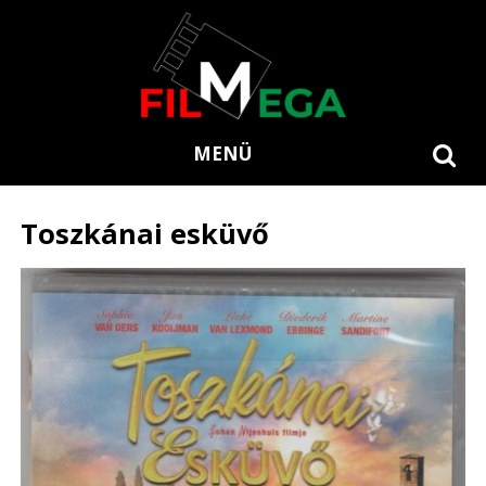
MENÜ
Toszkánai esküvő