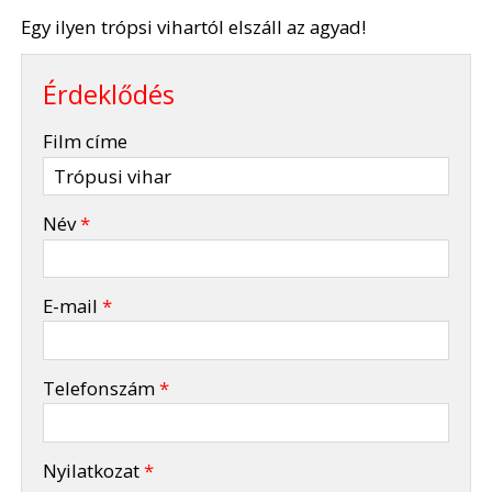
Egy ilyen trópsi vihartól elszáll az agyad!
Érdeklődés
-
Film címe
-
Név
*
-
E-mail
*
-
Telefonszám
*
-
Nyilatkozat
*