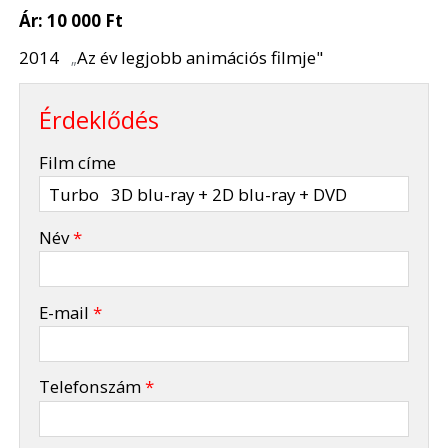
Ár:
10 000 Ft
2014
Az év legjobb animációs filmje"
„
Érdeklődés
-
Film címe
-
Név
*
-
E-mail
*
-
Telefonszám
*