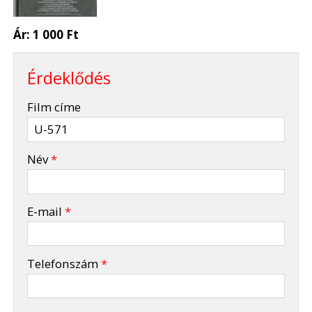
Ár:
1 000 Ft
Érdeklődés
-
Film címe
-
Név
*
-
E-mail
*
-
Telefonszám
*
-