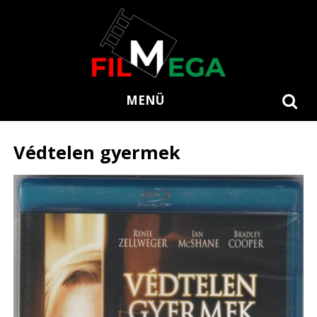
MENÜ
Védtelen gyermek