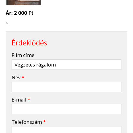
Ár:
2 000 Ft
°
Érdeklődés
-
Film címe
-
Név
*
-
E-mail
*
-
Telefonszám
*