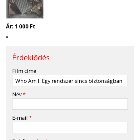
Ár:
1 000 Ft
°
Érdeklődés
-
Film címe
-
Név
*
-
E-mail
*
-