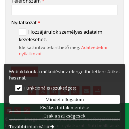
Telefonszám
*
-
Nyilatkozat
*
Hozzájárulok személyes adataim
kezeléséhez.
-
Ide kattintva tekinthető meg:
Adatvédelmi
-
nyilatkozat
.
Elküld
Weboldalunk a működéshez elengedhetetlen sütiket
használ.
Funkcionális (szükséges)
Mindet elfogadom
Kiválasztottak mentése
Csak a szükségesek
© 2026 Filmega Kft. Blu-ray és DVD filmek forgalmazása.
Impresszum
Adatvédelmi nyilatkozat
Süti beállítások
További információ